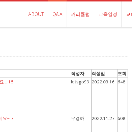
ABOUT
Q&A
커리큘럼
교육일정
교
작성자
작성일
조회
세요…
15
letsgo99
2022.03.16
648
이네요~
7
우경하
2022.11.27
608