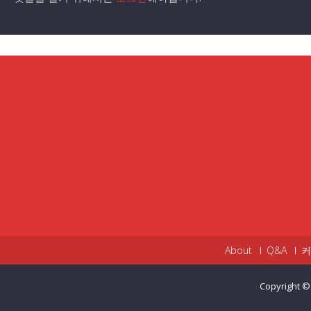
About
Q&A
커
Copyright ©