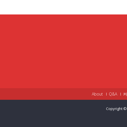
About
Q&A
커
Copyright ©